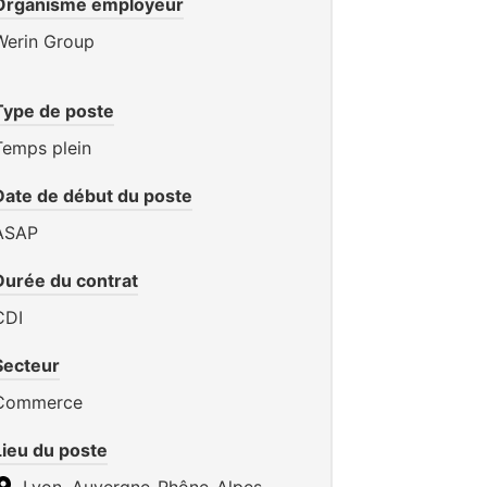
Organisme employeur
Werin Group
Type de poste
Temps plein
Date de début du poste
ASAP
Durée du contrat
CDI
Secteur
Commerce
Lieu du poste
Lyon, Auvergne-Rhône-Alpes,