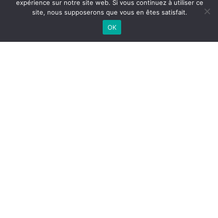
expérience sur notre site web. Si vous continuez à utiliser ce
site, nous supposerons que vous en êtes satisfait.
Pourquoi nous rejoindre ?
OK
BLOG
Articles de blog
Werin Live
Conférences
ACTUALITÉS
RECEVEZ LA NEWSLETTER