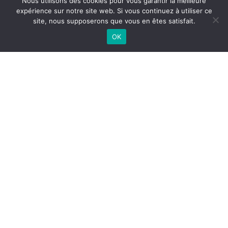
Nous utilisons des cookies pour vous garantir la meilleure
expérience sur notre site web. Si vous continuez à utiliser ce
site, nous supposerons que vous en êtes satisfait.
BLOG
OK
Articles de blog
Werin Live
Conférences
ACTUALITÉS
RECEVEZ LA NEWSLETTER
Plan du site