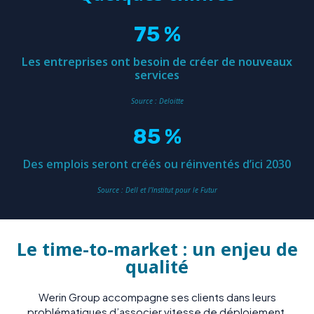
75
 %
Les entreprises ont besoin de créer de nouveaux
services
Source : Deloitte
85
 %
Des emplois seront créés ou réinventés d’ici 2030
Source : Dell et l’Institut pour le Futur
Le time-to-market : un enjeu de
qualité
Werin Group accompagne ses clients dans leurs
problématiques d’associer vitesse de déploiement,